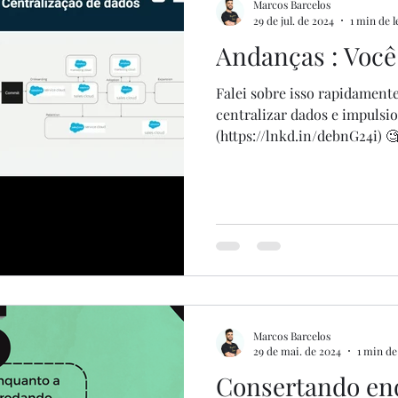
Marcos Barcelos
29 de jul. de 2024
1 min de l
Andanças : Voc
Falei sobre isso rapidamen
centralizar dados e impulsi
(https://lnkd.in/debnG24i) 
Marcos Barcelos
29 de mai. de 2024
1 min de
Consertando en