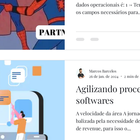
dados operacionais é: 1 -> T
os campos necessários para..
Marcos Barcelos
26 de jan. de 2024
2 min de 
Agilizando proc
softwares
A velocidade da área A jorn
balizada pela necessidade d
de revenue, para isso o...