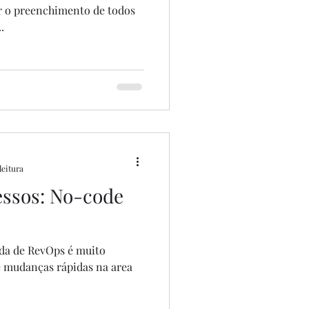
er o preenchimento de todos
.
leitura
essos: No-code
ada de RevOps é muito
e mudanças rápidas na area