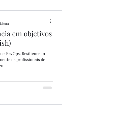
leitura
ncia em objetivos
ish)
sh -> RevOps: Resilience in
ente os profissionais de
m...