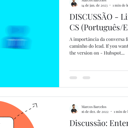
Marcos Barcelos
14 de jan. de 2023
1 min de l
DISCUSSÃO - Lim
CS (Português/E
A importância da conversa f
caminho do lead. If you want
the version on - Hubspot...
Marcos Barcelos
16 de dez. de 2022
1 min de 
Discussão: Ent