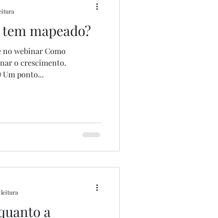
eitura
ê tem mapeado?
te no webinar Como
onar o crescimento.
 Um ponto...
 leitura
quanto a