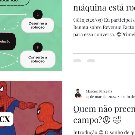
máquina está ro
🧐Hoje(29/05) Eu participei
Renata sobre Revenue Factor
para essa conversa. 🤓Primei
Marcos Barcelos
23 de mar. de 2024
1 min de
Quem não preen
campo?😡 🤣
Introdução 😌 O sonho de qualquer pessoa que mexe com