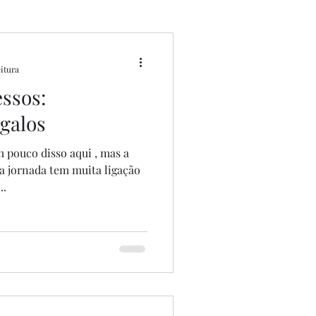
eitura
essos:
galos
co disso aqui , mas a
a jornada tem muita ligação
..