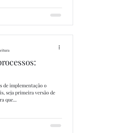
leitura
rocessos:
s de implementação o
is, seja primeira versão de
a que...