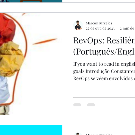
Marcos Barcelos
22 de out. de 2023
2 min de 
RevOps: Resiliê
(Português/Engl
If you want to read in engli
goals Introdução Constantem
RevOps se vêem envolvidos e