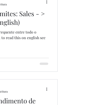
eitura
ites: Sales - >
nglish)
requente entre todo o
 to read this on english see
leitura
endimento de