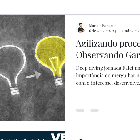
ns
Marcos Barcelos
6 de set. de 2024
2 min de l
Agilizando proc
Observando Gar
Deep diving jornada Falei um pou
importância do mergulhar n
com o interesse, desenvolve.